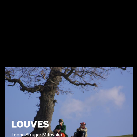
LOUVES
Teona Strugar Mitevska