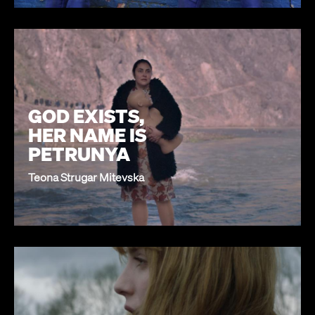
GOD EXISTS,
HER NAME IS
PETRUNYA
Teona Strugar Mitevska