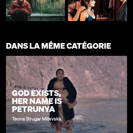
DANS LA MÊME CATÉGORIE
GOD EXISTS,
HER NAME IS
PETRUNYA
Teona Strugar Mitevska