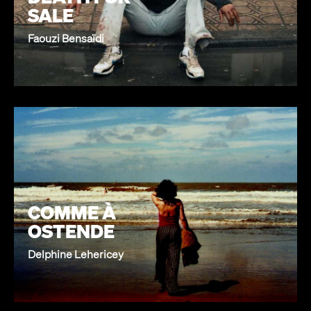
SALE
Faouzi Bensaïdi
COMME À
OSTENDE
Delphine Lehericey